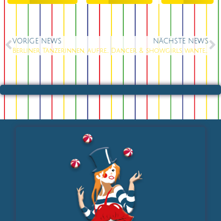
VORIGE NEWS
NÄCHSTE NEWS
Berliner Tänzerinnen, aufregende Möglichkeiten ergeben sich
Dancer & showgirls wanted for 3 of our stages in Berlin