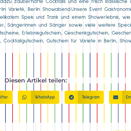
azu zauberhafte Cocktails und eine frisch klassische 
erlin Varieté, Berlin Showabend.Unsere Event Gastrono
delikatem Speis und Trank und einem Showerlebnis, wi
er, Sängerinnen und Sänger sowie viele weitere Specia
gutscheine, Erlebnisgutschein, Geschenkgutschein, Gesche
 Cocktailgutschein, Gutschein für Variete in Berlin, Sho
Diesen Artikel teilen:
itter
WhatsApp
Telegram
Em