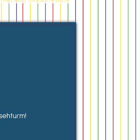
table magic evenings in Berlin
sehturm!