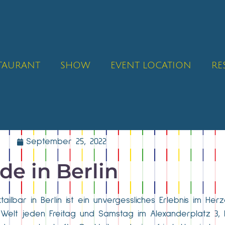
STAURANT
SHOW
EVENT LOCATION
RE
September 25, 2022
e in Berlin
ailbar in Berlin ist ein unvergessliches Erlebnis im Her
r Welt jeden Freitag und Samstag im Alexanderplatz 3, B