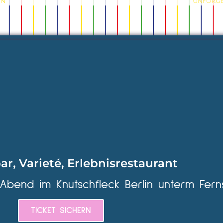
in
Unforget
ar, Varieté, Erlebnisrestaurant
 Abend im Knutschfleck Berlin unterm Fern
TICKET SICHERN