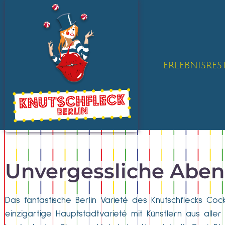
ERLEBNISRE
Unvergessliche Abend
Das fantastische Berlin Varieté des Knutschflecks Cockt
einzigartige Hauptstadtvarieté mit Künstlern aus alle