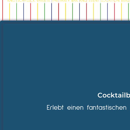
Knutschfleck Variete the party bar and event location Berl
Cocktailb
Erlebt einen fantastischen