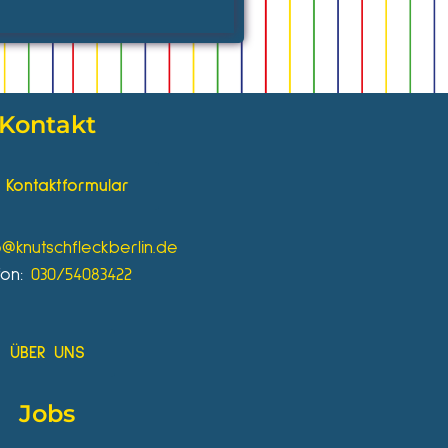
Kontakt
Kontaktformular
o@knutschfleckberlin.de
fon:
030/54083422
ÜBER UNS
Jobs