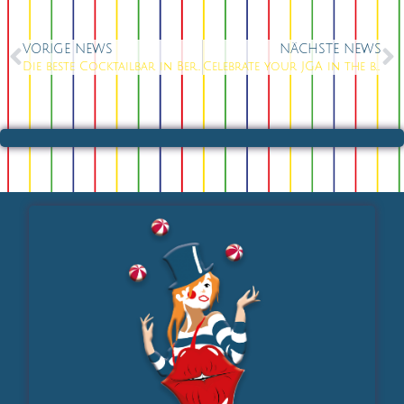
VORIGE NEWS
NÄCHSTE NEWS
Die beste Cocktailbar in Berlin, welcome to „Knutschfleck Berlin“
Celebrate your JGA in the best Partylocation in Berlin